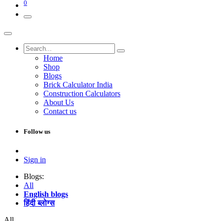
0
Home
Shop
Blogs
Brick Calculator India
Construction Calculators
About Us
Contact us
Follow us
Sign in
Blogs:
All
English blogs
हिंदी ब्लोग्स
All