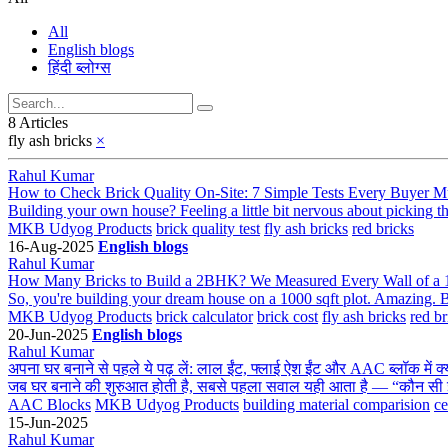
All
English blogs
हिंदी ब्लोग्स
8 Articles
fly ash bricks
×
Rahul Kumar
How to Check Brick Quality On-Site: 7 Simple Tests Every Buyer 
Building your own house? Feeling a little bit nervous about picking th
MKB Udyog Products
brick quality test
fly ash bricks
red bricks
16-Aug-2025
English blogs
Rahul Kumar
How Many Bricks to Build a 2BHK? We Measured Every Wall of a
So, you're building your dream house on a 1000 sqft plot. Amazing. But
MKB Udyog Products
brick calculator
brick cost
fly ash bricks
red br
20-Jun-2025
English blogs
Rahul Kumar
अपना घर बनाने से पहले ये पढ़ लें: लाल ईंट, फ्लाई ऐश ईंट और AAC ब्लॉक में क
जब घर बनाने की शुरुआत होती है, सबसे पहला सवाल यही आता है — “कौन सी ईंट 
AAC Blocks
MKB Udyog Products
building material comparision
ce
15-Jun-2025
Rahul Kumar