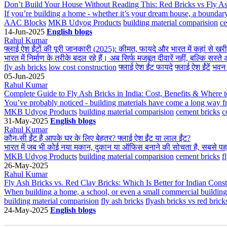
Don’t Build Your House Without Reading This: Red Bricks vs Fly 
If you’re building a home - whether it’s your dream house, a boundary w
AAC Blocks
MKB Udyog Products
building material comparision
ce
14-Jun-2025
English blogs
Rahul Kumar
फ्लाई ऐश ईंटों की पूरी जानकारी (2025): कीमत, फायदे और भारत में कहां से खरीद
भारत में निर्माण के तरीके बदल रहे हैं। अब सिर्फ मजबूत दीवारें नहीं, बल्कि सस्त
fly ash bricks
low cost construction
फ्लाई ऐश ईंट फायदे
फ्लाई ऐश ईंटें
भवन 
05-Jun-2025
Rahul Kumar
Complete Guide to Fly Ash Bricks in India: Cost, Benefits & Where 
You’ve probably noticed - building materials have come a long way fro
MKB Udyog Products
building material comparision
cement bricks
c
31-May-2025
English blogs
Rahul Kumar
कौन-सी ईंट है आपके घर के लिए बेहतर? फ्लाई ऐश ईंट या लाल ईंट?
भारत में जब भी कोई नया मकान, दुकान या ऑफिस बनाने की सोचता है, सबसे पहले जो
MKB Udyog Products
building material comparision
cement bricks
f
26-May-2025
Rahul Kumar
Fly Ash Bricks vs. Red Clay Bricks: Which Is Better for Indian Const
When building a home, a school, or even a small commercial building in 
building material comparision
fly ash bricks
flyash bricks vs red brick
24-May-2025
English blogs