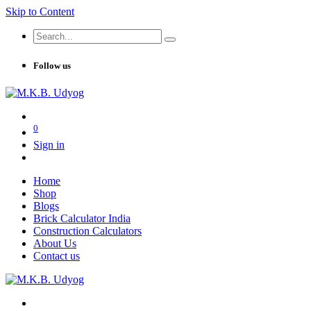
Skip to Content
Follow us
0
Sign in
Home
Shop
Blogs
Brick Calculator India
Construction Calculators
About Us
Contact us